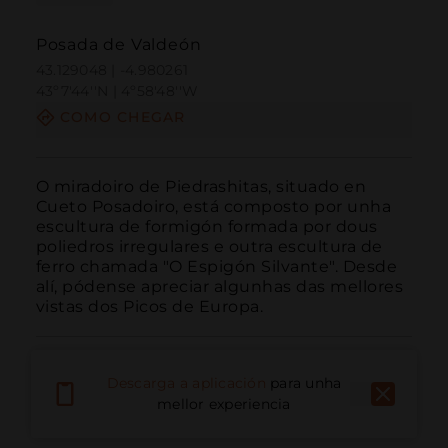
Posada de Valdeón
43.129048 | -4.980261
43º7'44''N | 4º58'48''W
COMO CHEGAR
O miradoiro de Piedrashitas, situado en 
Cueto Posadoiro, está composto por unha 
escultura de formigón formada por dous 
poliedros irregulares e outra escultura de 
ferro chamada "O Espigón Silvante". Desde 
alí, pódense apreciar algunhas das mellores 
vistas dos Picos de Europa.
Descarga a aplicación
para unha
mellor experiencia
Chamar
Correo electrónico
Sitio web