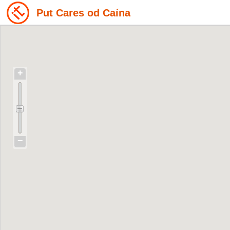
Put Cares od Caína
+
−