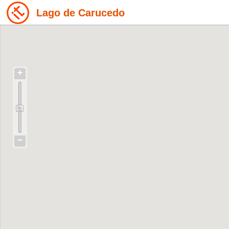
Lago de Carucedo
+
−