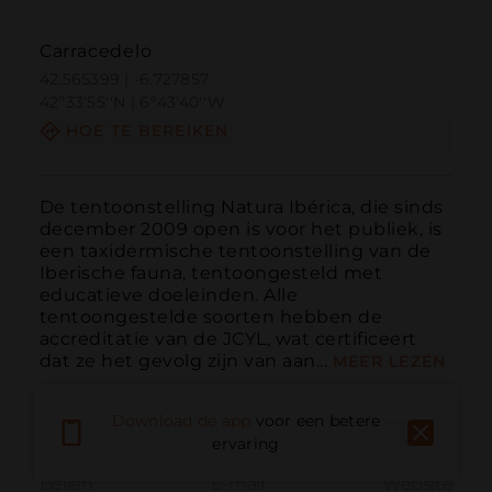
Carracedelo
42.565399 | -6.727857
42º33'55''N | 6º43'40''W
HOE TE BEREIKEN
De tentoonstelling Natura Ibérica, die sinds 
december 2009 open is voor het publiek, is 
een taxidermische tentoonstelling van de 
Iberische fauna, tentoongesteld met 
educatieve doeleinden. Alle 
tentoongestelde soorten hebben de 
accreditatie van de JCYL, wat certificeert 
dat ze het gevolg zijn van aan...
MEER LEZEN
Download de app
voor een betere
ervaring
Bellen
E-mail
Website