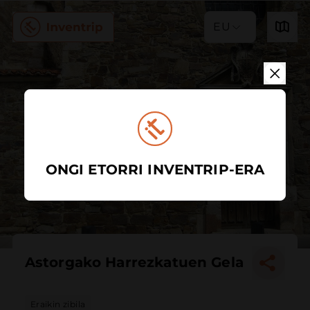
EU
ONGI ETORRI INVENTRIP-ERA
Astorgako Harrezkatuen Gela
Eraikin zibila