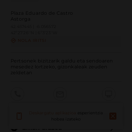
Plaza Eduardo de Castro
Astorga
42.457445 | -6.056572
42º27'26''N | 6º3'23''W
NOLA IRITSI
Pertsonek bizitzarik galdu eta sendoaren 
mesedez lortzeko, gizonkaleak zeuden 
zeldetan
Deitu
E-posta
Webgunea
Deskargatu aplikazioa
esperientzia
hobea izateko
Eman arazoa