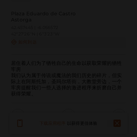
Plaza Eduardo de Castro
Astorga
42.457445 | -6.056572
42º27'26''N | 6º3'23''W
如何到达
居住着人们为了牺牲自己的生命以获取荣耀的牺牲
牢房

我们认为属于传说或魔法的我们历史的碎片，但实
际上在阿斯托加，圣玛尔塔街，大教堂旁边，一个
牢房提醒我们一些人选择的激进程序来折磨自己并
获得荣耀。
下载应用程序
以获得更佳体验
呼叫
电子邮件
网站