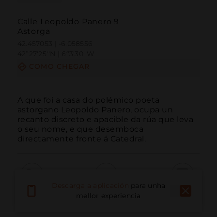
Calle Leopoldo Panero 9
Astorga
42.457053 | -6.058556
42º27'25''N | 6º3'30''W
COMO CHEGAR
A que foi a casa do polémico poeta 
astorgano Leopoldo Panero, ocupa un 
recanto discreto e apacible da rúa que leva 
o seu nome, e que desemboca 
directamente fronte á Catedral.
Descarga a aplicación
para unha
Chamar
Correo electrónico
Sitio web
mellor experiencia