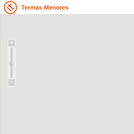
Termas Menores
+
−