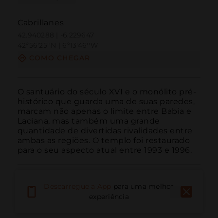
Cabrillanes
42.940288 | -6.229647
42º56'25''N | 6º13'46''W
COMO CHEGAR
O santuário do século XVI e o monólito pré-
histórico que guarda uma de suas paredes, 
marcam não apenas o limite entre Babia e 
Laciana, mas também uma grande 
quantidade de divertidas rivalidades entre 
ambas as regiões. O templo foi restaurado 
para o seu aspecto atual entre 1993 e 1996.
Descarregue a App
para uma melhor
experiência
Ligar
E-mail
Site