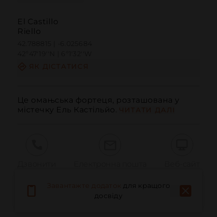
El Castillo
Riello
42.788815 | -6.025684
42º47'19''N | 6º1'32''W
ЯК ДІСТАТИСЯ
Це омањська фортеця, розташована у 
містечку Ель Кастільйо.
ЧИТАТИ ДАЛІ
Дзвонити
Електронна пошта
Веб-сайт
Завантажте додаток
для кращого
досвіду
Повідомити про проблему