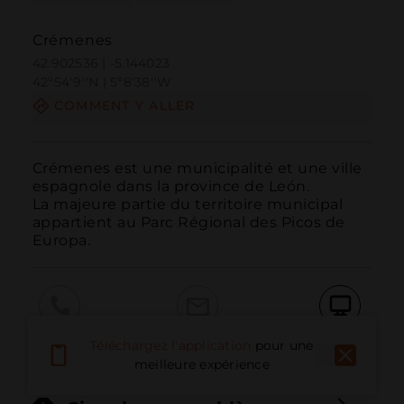
Crémenes
42.902536 | -5.144023
42º54'9''N | 5º8'38''W
COMMENT Y ALLER
Crémenes est une municipalité et une ville 
espagnole dans la province de León.

La majeure partie du territoire municipal 
appartient au Parc Régional des Picos de 
Europa.
Appeler
E-mail
Site Web
Téléchargez l'application
pour une
meilleure expérience