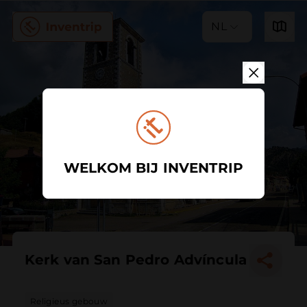
NL
WELKOM BIJ INVENTRIP
Kerk van San Pedro Advíncula
Religieus gebouw