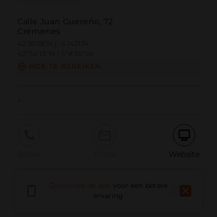
Calle Juan Guereño, 72
Crémenes
42.903874 | -5.143174
42º54'13''N | 5º8'35''W
HOE TE BEREIKEN
-
Bellen
E-mail
Website
Download de app
voor een betere
Probleem melden
ervaring