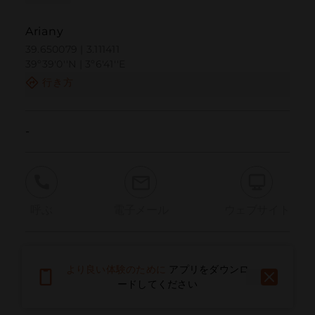
Ariany
39.650079 | 3.111411
39º39'0''N | 3º6'41''E
行き方
-
呼ぶ
電子メール
ウェブサイト
問題を報告する
より良い体験のために
アプリをダウンロ
ードしてください