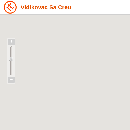
Vidikovac Sa Creu
+
−