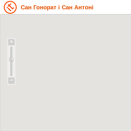
Сан Гонорат і Сан Антоні
+
−