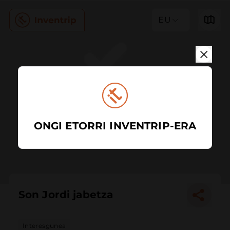
EU
ONGI ETORRI INVENTRIP-ERA
Son Jordi jabetza
Interesgunea