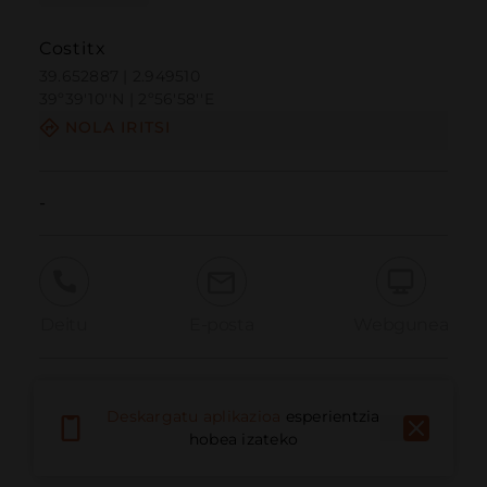
Costitx
39.652887 | 2.949510
39º39'10''N | 2º56'58''E
NOLA IRITSI
-
Deitu
E-posta
Webgunea
Eman arazoa
Deskargatu aplikazioa
esperientzia
hobea izateko