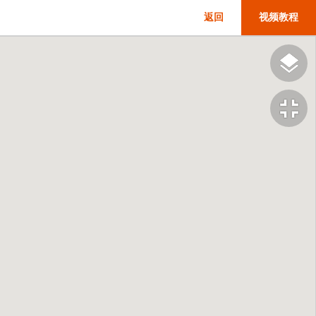
返回
视频教程
fullscreen_exit