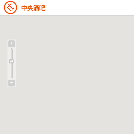
中央酒吧
+
−