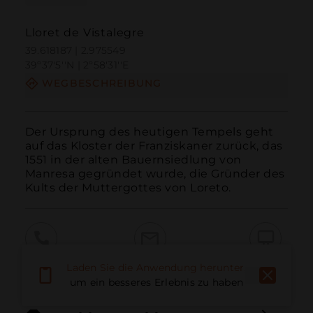
Lloret de Vistalegre
39.618187 | 2.975549
39º37'5''N | 2º58'31''E
WEGBESCHREIBUNG
Der Ursprung des heutigen Tempels geht 
auf das Kloster der Franziskaner zurück, das 
1551 in der alten Bauernsiedlung von 
Manresa gegründet wurde, die Gründer des 
Kults der Muttergottes von Loreto.
Anruf
E-Mail
Website
Laden Sie die Anwendung herunter,
um ein besseres Erlebnis zu haben