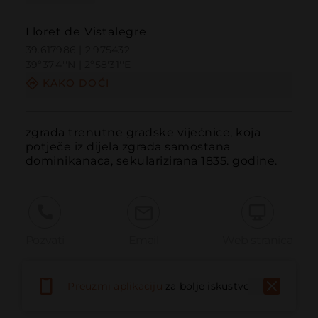
Lloret de Vistalegre
39.617986 | 2.975432
39º37'4''N | 2º58'31''E
KAKO DOĆI
zgrada trenutne gradske vijećnice, koja 
potječe iz dijela zgrada samostana 
dominikanaca, sekularizirana 1835. godine.
Pozvati
Email
Web stranica
Preuzmi aplikaciju
za bolje iskustvo
Prijaviti problem