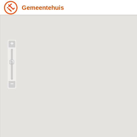
Gemeentehuis
+
−