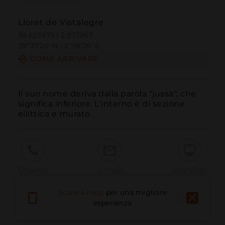
Lloret de Vistalegre
39.623973 | 2.973967
39º37'26''N | 2º58'26''E
COME ARRIVARE
Il suo nome deriva dalla parola "jussà", che 
significa inferiore. L'interno è di sezione 
ellittica e murato.
Chiama
E-mail
Sito Web
Scarica l'app
per una migliore
esperienza
Segnala problema