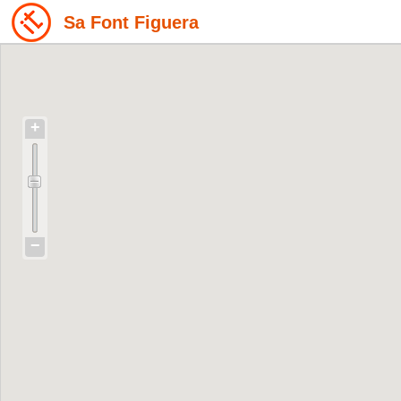
Sa Font Figuera
+
−