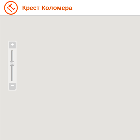
Крест Коломера
+
−