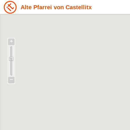
Alte Pfarrei von Castellitx
+
−