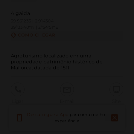
Algaida
39.561235 | 2.914304
39º33'40''N | 2º54'51''E
COMO CHEGAR
Agroturismo localizado em uma 
propriedade patrimônio histórico de 
Mallorca, datada de 1511
Ligar
E-mail
Site
Descarregue a App
para uma melhor
experiência
Relatar problema