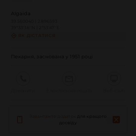
Algaida
39.560040 | 2.896593
39º33'36''N | 2º53'47''E
ЯК ДІСТАТИСЯ
Пекарня, заснована у 1951 році
Дзвонити
Електронна пошта
Веб-сайт
Повідомити про проблему
Завантажте додаток
для кращого
досвіду