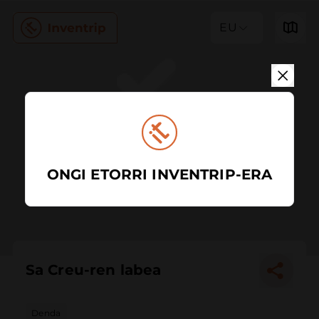
EU
ONGI ETORRI INVENTRIP-ERA
Sa Creu-ren labea
Denda