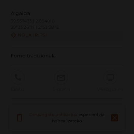
Algaida
39.557433 | 2.894010
39º33'26''N | 2º53'38''E
NOLA IRITSI
Forno tradizionala
Deitu
E-posta
Webgunea
Eman arazoa
Deskargatu aplikazioa
esperientzia
hobea izateko