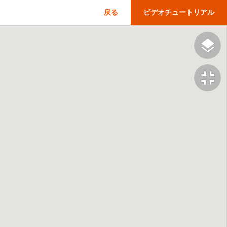
戻る
ビデオチュートリアル
fullscreen_exit