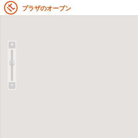
プラザのオーブン
+
−