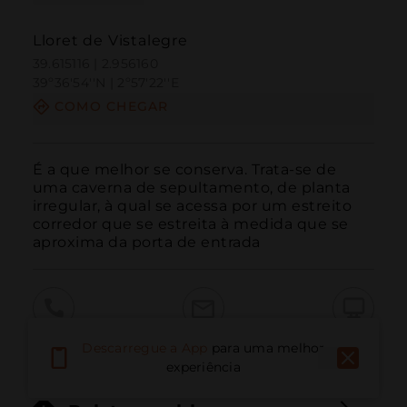
Lloret de Vistalegre
39.615116 | 2.956160
39º36'54''N | 2º57'22''E
COMO CHEGAR
É a que melhor se conserva. Trata-se de 
uma caverna de sepultamento, de planta 
irregular, à qual se acessa por um estreito 
corredor que se estreita à medida que se 
aproxima da porta de entrada
Ligar
E-mail
Site
Descarregue a App
para uma melhor
experiência