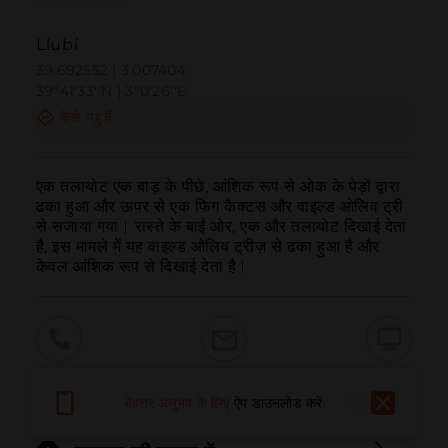
Llubí
39.692552 | 3.007404
39º41'33''N | 3º0'26''E
कैसे पहुंचें
एक तलायोट एक बाड़ के पीछे, आंशिक रूप से ओक के पेड़ों द्वारा 
ढका हुआ और ऊपर से एक फिग कैक्टस और वाइल्ड ओलिव ट्री 
से सजाया गया। रास्ते के बाईं ओर, एक और तलायोट दिखाई देता 
है, इस मामले में यह वाइल्ड ओलिव ट्रीज़ से ढका हुआ है और 
केवल आंशिक रूप से दिखाई देता है।
बुलाना
ईमेल
वेबसाइट
बेहतर अनुभव के लिए
ऐप डाउनलोड करें