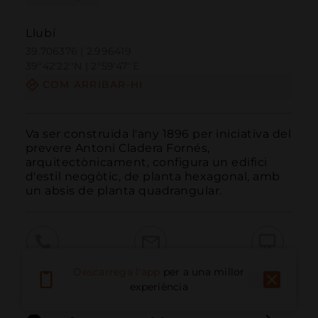
Llubí
39.706376 | 2.996419
39º42'22''N | 2º59'47''E
COM ARRIBAR-HI
Va ser construïda l'any 1896 per iniciativa del 
prevere Antoni Cladera Fornés, 
arquitectònicament, configura un edifici 
d'estil neogòtic, de planta hexagonal, amb 
un absis de planta quadrangular.
Trucar
Email
Lloc Web
Descarrega l'app
per a una millor
experiència