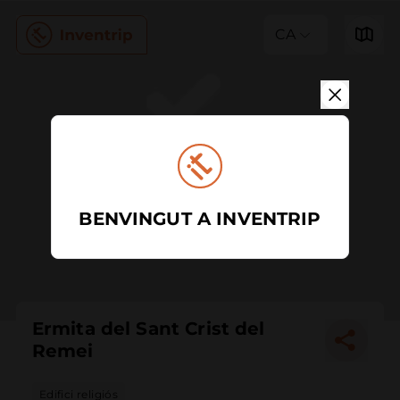
CA
BENVINGUT A INVENTRIP
Ermita del Sant Crist del
Remei
Edifici religiós