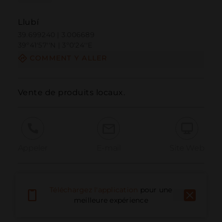
Llubí
39.699240 | 3.006689
39º41'57''N | 3º0'24''E
COMMENT Y ALLER
Vente de produits locaux.
Appeler
E-mail
Site Web
Signaler un problème
Téléchargez l'application
pour une
meilleure expérience