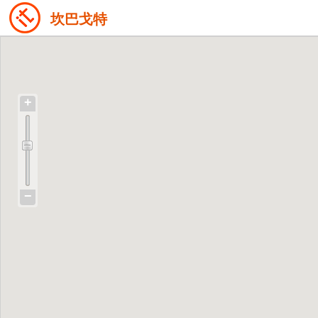
坎巴戈特
+
−