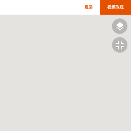
返回
视频教程
fullscreen_exit