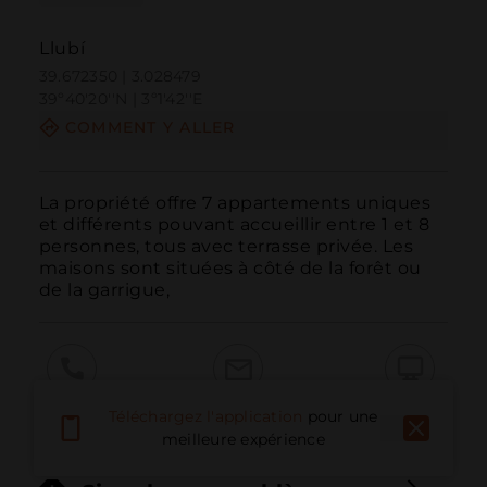
Llubí
39.672350 | 3.028479
39º40'20''N | 3º1'42''E
COMMENT Y ALLER
La propriété offre 7 appartements uniques 
et différents pouvant accueillir entre 1 et 8 
personnes, tous avec terrasse privée. Les 
maisons sont situées à côté de la forêt ou 
de la garrigue,
Appeler
E-mail
Site Web
Téléchargez l'application
pour une
meilleure expérience