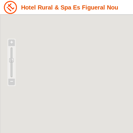
Hotel Rural & Spa Es Figueral Nou
+
−