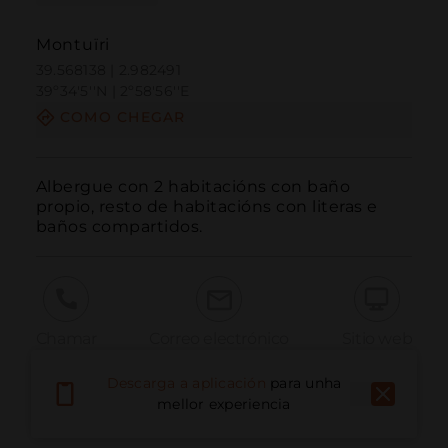
Montuïri
39.568138 | 2.982491
39º34'5''N | 2º58'56''E
COMO CHEGAR
Albergue con 2 habitacións con baño 
propio, resto de habitacións con literas e 
baños compartidos.
Chamar
Correo electrónico
Sitio web
Descarga a aplicación
para unha
mellor experiencia
Informar dun problema