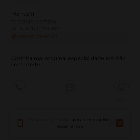
Montuïri
39.563141 | 2.977390
39º33'47''N | 2º58'38''E
COMO CHEGAR
Cozinha mallorquina, especialidade em Pão 
com azeite
Ligar
E-mail
Site
Descarregue a App
para uma melhor
Relatar problema
experiência