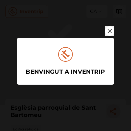
CA
BENVINGUT A INVENTRIP
Esglèsia parroquial de Sant
Bartomeu
Edifici religiós