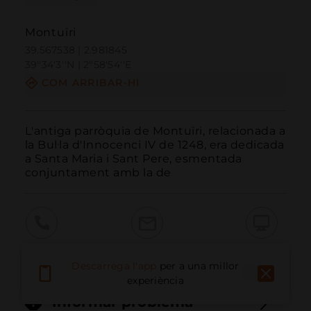
Montuïri
39.567538 | 2.981845
39º34'3''N | 2º58'54''E
COM ARRIBAR-HI
L'antiga parròquia de Montuïri, relacionada a 
la Bul·la d'Innocenci IV de 1248, era dedicada 
a Santa Maria i Sant Pere, esmentada 
conjuntament amb la de
Trucar
Email
Lloc Web
Descarrega l'app
per a una millor
experiència
Informar problema