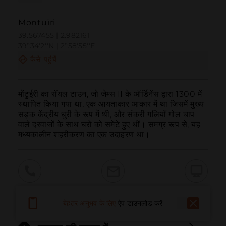
Montuïri
39.567455 | 2.982161
39º34'2''N | 2º58'55''E
कैसे पहुंचें
मोंटुईरी का रॉयल टाउन, जो जेम्स II के ऑर्डिनेंस द्वारा 1300 में 
स्थापित किया गया था, एक आयताकार आकार में था जिसमें मुख्य 
सड़क केंद्रीय धुरी के रूप में थी, और संकरी गलियाँ गोल चाप 
वाले दरवाजों के साथ घरों को समेटे हुए थीं। समग्र रूप से, यह 
मध्यकालीन शहरीकरण का एक उदाहरण था।
बुलाना
ईमेल
वेबसाइट
बेहतर अनुभव के लिए
ऐप डाउनलोड करें