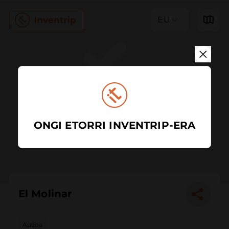
EU
ONGI ETORRI INVENTRIP-ERA
El Molinar
Auzoa