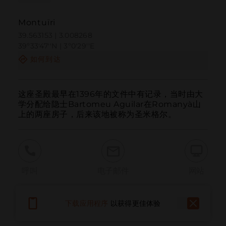
Montuïri
39.563153 | 3.008268
39º33'47''N | 3º0'29''E
如何到达
这座圣殿最早在1396年的文件中有记录，当时由大
学分配给隐士Bartomeu Aguilar在Romanyà山
上的两座房子，后来该地被称为圣米格尔。
呼叫
电子邮件
网站
下载应用程序
以获得更佳体验
报告问题