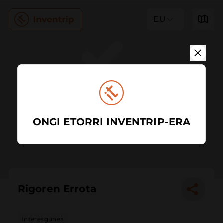
EU
ONGI ETORRI INVENTRIP-ERA
Rigoren Errota
Interesgunea