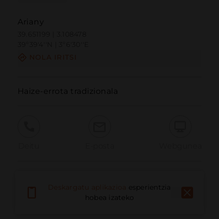
Ariany
39.651199 | 3.108478
39º39'4''N | 3º6'30''E
NOLA IRITSI
Haize-errota tradizionala
Deitu
E-posta
Webgunea
Eman arazoa
Deskargatu aplikazioa
esperientzia
hobea izateko