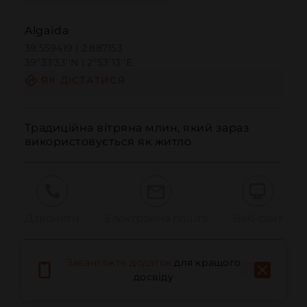
Algaida
39.559419 | 2.887153
39º33'33''N | 2º53'13''E
ЯК ДІСТАТИСЯ
Традиційна вітряна млин, який зараз 
використовується як житло
Дзвонити
Електронна пошта
Веб-сайт
Завантажте додаток
для кращого
Повідомити про проблему
досвіду