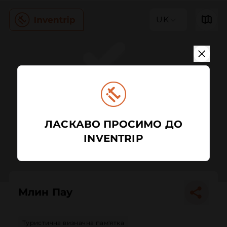
UK
ЛАСКАВО ПРОСИМО ДО
INVENTRIP
Млин Пау
Туристична визначна пам'ятка