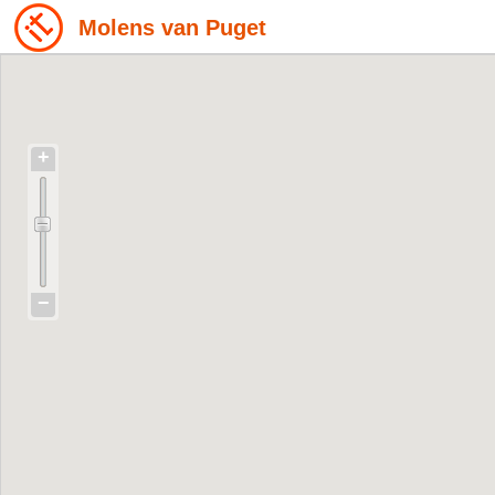
Molens van Puget
+
−