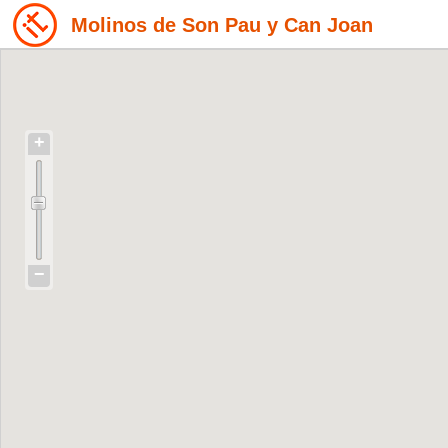
Molinos de Son Pau y Can Joan
+
−