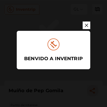
GL
BENVIDO A INVENTRIP
Muíño de Pep Gomila
Punto de interese