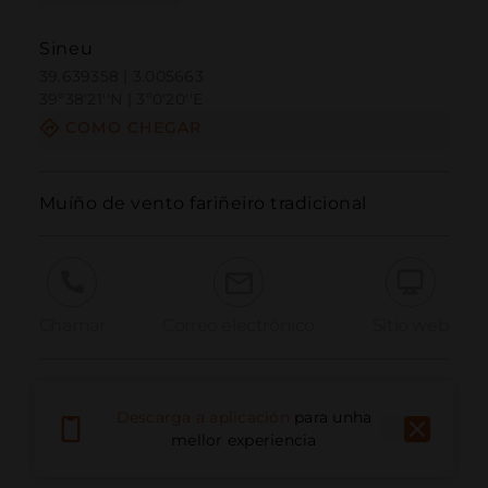
Sineu
39.639358 | 3.005663
39º38'21''N | 3º0'20''E
COMO CHEGAR
Muíño de vento fariñeiro tradicional
Chamar
Correo electrónico
Sitio web
Informar dun problema
Descarga a aplicación
para unha
mellor experiencia