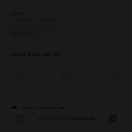
Sineu
39.639358 | 3.005663
39º38'21''N | 3º0'20''E
कैसे पहुंचें
पारंपरिक विंडमिल फ्लोर मिल
बुलाना
ईमेल
वेबसाइट
समस्या की सूचना दें
बेहतर अनुभव के लिए
ऐप डाउनलोड करें