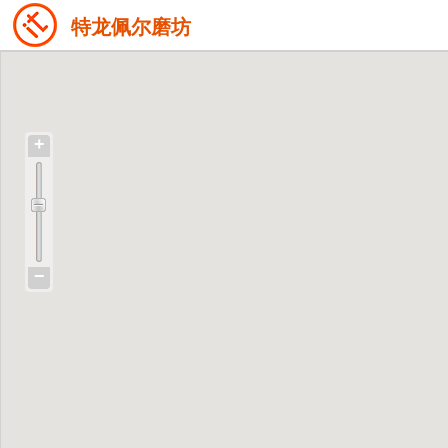
特龙佩尔磨坊
+
−