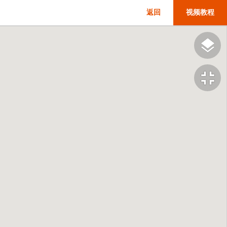
返回
视频教程
fullscreen_exit