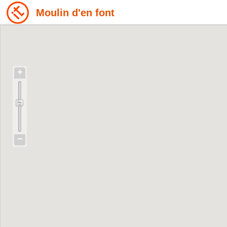
Moulin d'en font
+
−