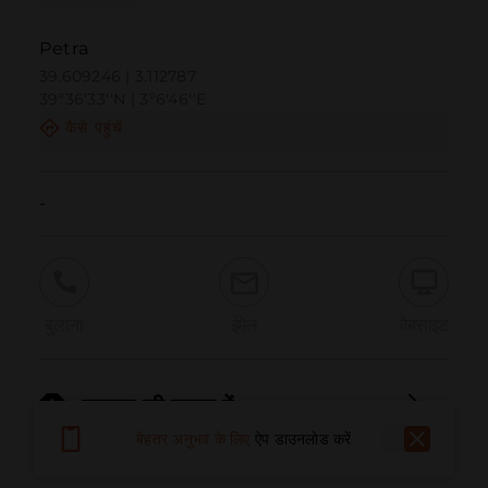
Petra
39.609246 | 3.112787
39º36'33''N | 3º6'46''E
कैसे पहुंचें
-
बुलाना
ईमेल
वेबसाइट
समस्या की सूचना दें
बेहतर अनुभव के लिए
ऐप डाउनलोड करें